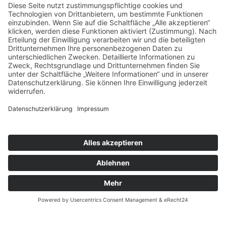
Tel.:
05121 5906-0
Fax: 05121 5906-180
info@asbhildesheim.de
Kreisverband Hildesheim/Hameln-
Pyrmont
Goslarsche Landstraße 23
31135 Hildesheim
UNSERE ANGEBOTE