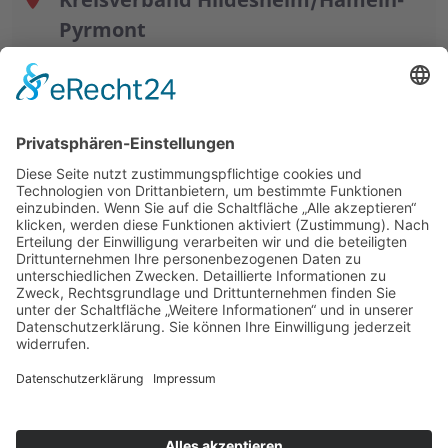
Pyrmont
Goslarsche Landstraße 23
31135 Hildesheim
UNSERE ANGEBOTE
© 2026 ASB-Kreisverband Hildesheim/Hameln-Pyrmont
Impressum
Datenschutz