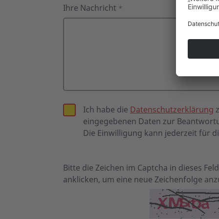
Ihre Nachricht
*
Ich habe die
Datenschutzerklärung
z
eingegebenen Daten zur Beantwortu
Die Einwilligung kann jederzeit für d
Bitte die Zeichen im Captcha in dieses Fe
anklicken, um eine neue Zeichenfolge anz