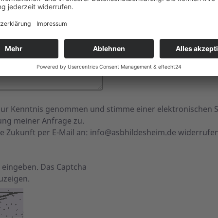
ur Kenntnis genommen und stimme einer elektronischen 
ng meiner Anfrage zu.
ie Zukunft per E-Mail an:
info@asbhildesheim.de
widerrufe
ld eingeben. Das Captcha
uzeigen.