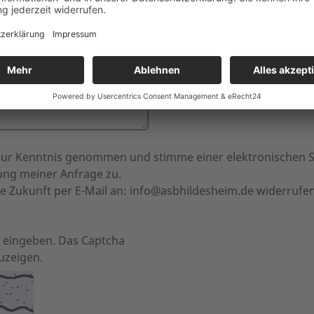
ur Kenntnis genommen und stimme einer elektronischen 
ng meiner Anfrage zu.
ie Zukunft per E-Mail an:
info@asbhildesheim.de
widerrufe
ld eingeben. Das Captcha
uzeigen.