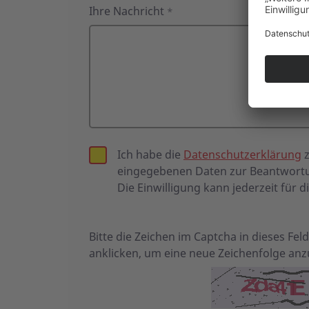
Ihre Nachricht
*
Ich habe die
Datenschutzerklärung
z
eingegebenen Daten zur Beantwortu
Die Einwilligung kann jederzeit für d
Bitte die Zeichen im Captcha in dieses Fe
anklicken, um eine neue Zeichenfolge anz